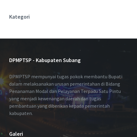
Kategori
DPMPTSP - Kabupaten Subang
DPMPTSP mempunyai tugas pokok membantu Bupati
dalam melaksanakan urusan pemerintahan di Bidang
Penanaman Modal dan Pelayanan Terpadu Satu Pintu
yang menjadi kewenangan daerah dan tugas
pembantuan yang diberikan kepada pemerintah
kabupaten.
Galeri